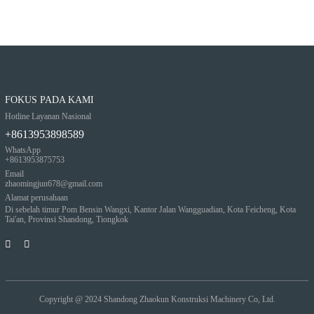
FOKUS PADA KAMI
Hotline Layanan Nasional
+8613953898589
WhatsApp
+8613953875753
Email
zhaomingjun678@gmail.com
Alamat perusahaan
Di sebelah timur Pom Bensin Wangxi, Kantor Jalan Wangguadian, Kota Feicheng, Kota
Tai'an, Provinsi Shandong, Tiongkok
Copyright @ 2024
Shandong Zhaokun Konstruksi Machinery Co, Ltd.