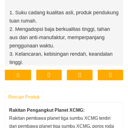
1. Suku cadang kualitas asli, produk pendukung
tuan rumah.
2. Mengadopsi baja berkualitas tinggi, tahan
aus dan anti-manufaktur, memperpanjang
penggunaan waktu.
3. Kelancaran, kebisingan rendah, keandalan
tinggi.
4. Toko pabrik, mendukung kustomisasi
pemrosesan.
5. Harga terjangkau, jaminan kualitas.
6. Penyimpanan pabrik, pengiriman,
Rincian Produk
transportasi, nyaman dan cepat.
Rakitan Pengangkut Planet XCMG:
Rakitan pembawa planet tiga sumbu XCMG terdiri
dari pembawa planet tiga sumbu XCMG, poros roda