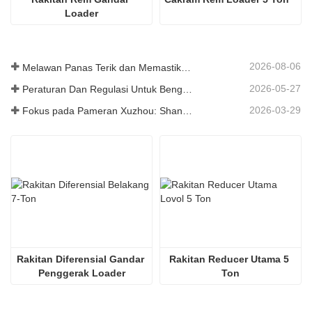
Loader
2026-08-06
Melawan Panas Terik dan Memastikan Pengiriman - Perusahaan Berhasil Menyelesaikan Tugas Pengiriman Aksesori Loader
2026-05-27
Peraturan Dan Regulasi Untuk Bengkel Produksi Suku Cadang Loader ——Shandong Zhaokun Engineering Machinery Co., Ltd
2026-03-29
Fokus pada Pameran Xuzhou: Shandong Zhaokun Engineering Machinery Co., Ltd. Menginterpretasikan Kekuatan Baru Suku Cadang Loader dengan "Keunggulan Sumber"
Rakitan Diferensial Gandar 
Rakitan Reducer Utama 5 
Penggerak Loader
Ton