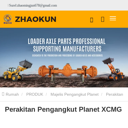
Surel:zhaomingjun678@gmail.com
Rumah
PRODUK
Majelis Pengangkut Planet
Perakitan
Perakitan Pengangkut Planet XCMG
Pengangkut Planet XCMG
Perakitan Pengangkut Planet XCMG