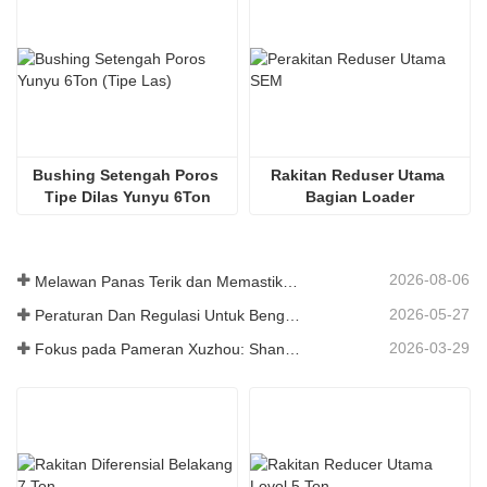
Bushing Setengah Poros 
Rakitan Reduser Utama 
Tipe Dilas Yunyu 6Ton
Bagian Loader
2026-08-06
Melawan Panas Terik dan Memastikan Pengiriman - Perusahaan Berhasil Menyelesaikan Tugas Pengiriman Aksesori Loader
2026-05-27
Peraturan Dan Regulasi Untuk Bengkel Produksi Suku Cadang Loader ——Shandong Zhaokun Engineering Machinery Co., Ltd
2026-03-29
Fokus pada Pameran Xuzhou: Shandong Zhaokun Engineering Machinery Co., Ltd. Menginterpretasikan Kekuatan Baru Suku Cadang Loader dengan "Keunggulan Sumber"