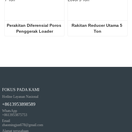
Perakitan Diferensial Poros 
Rakitan Reducer Utama 5 
Penggerak Loader
Ton
FOKUS PADA KAMI
Hotline Layanan Nasional
+8613953898589
WhatsApp
+8613953875753
Email
zhaomingjun678@gmail.com
Alamat perusahaan