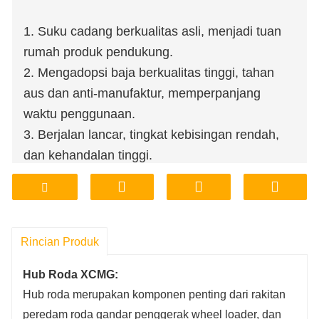
1. Suku cadang berkualitas asli, menjadi tuan
rumah produk pendukung.
2. Mengadopsi baja berkualitas tinggi, tahan
aus dan anti-manufaktur, memperpanjang
waktu penggunaan.
3. Berjalan lancar, tingkat kebisingan rendah,
dan kehandalan tinggi.
4. Toko pabrik, mendukung kustomisasi
pemrosesan.
5. Harga terjangkau, jaminan kualitas.
6. Penyimpanan pabrik, pengiriman,
Rincian Produk
transportasi, nyaman dan cepat.
Hub Roda XCMG:
Hub roda merupakan komponen penting dari rakitan
peredam roda gandar penggerak wheel loader, dan