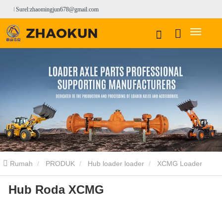
Surel:zhaomingjun678@gmail.com
Rumah
PRODUK
Hub loader loader
XCMG Loader
Hub Roda XCMG
Wheel Hub
Hub roda xcmg