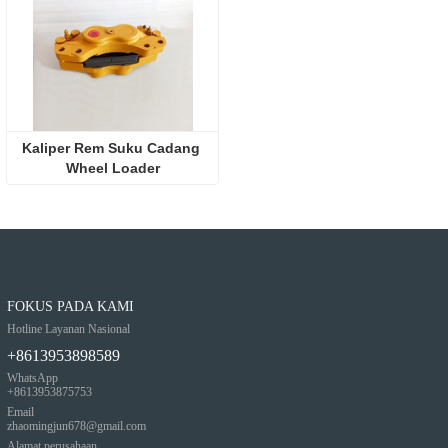
Kaliper Rem Suku Cadang 
Wheel Loader
FOKUS PADA KAMI
Hotline Layanan Nasional
+8613953898589
WhatsApp
+8613953875753
Email
zhaomingjun678@gmail.com
Alamat perusahaan