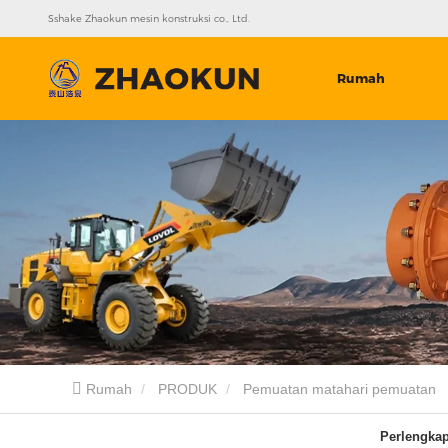
Sshake Zhaokun mesin konstruksi co., Ltd.
Rumah
Rumah
PRODUK
Pemuatan matahari pemuatan
Perlengka