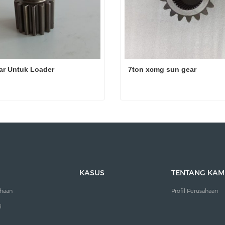
ar Untuk Loader
7ton xcmg sun gear
ar Untuk Loader
7ton xcmg sun gear
i sekarang
Hubungi sekarang
KASUS
TENTANG KAM
ahaan
Profil Perusahaan
i