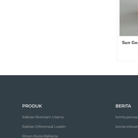
Sun Ge
Sun Ge
Hubung
PRODUK
BERITA
Rakitan Peredam Utama
berita perus
Rakitan Diferensial Loader
berita industr
Pinion Roda Mahkota