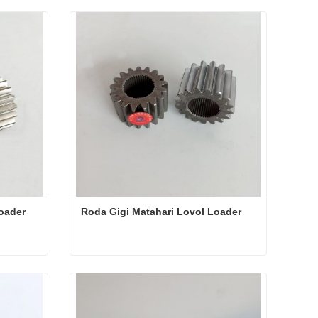
oader
Roda Gigi Matahari Lovol Loader
Loader
Roda Gigi Matahari Lovol Loader
Hubungi sekarang