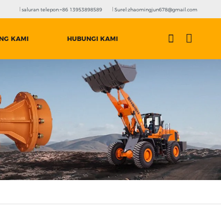
saluran telepon:+86 13953898589
Surel:zhaomingjun678@gmail.com
NG KAMI
HUBUNGI KAMI