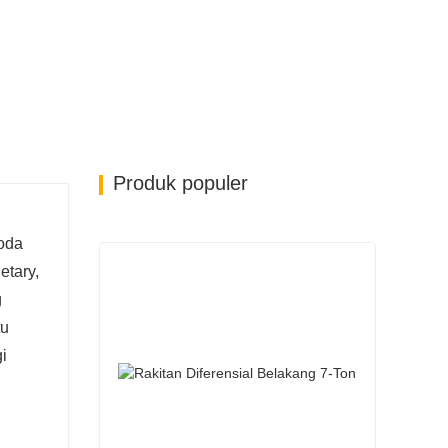
Produk populer
Roda
etary,
g
tu
i