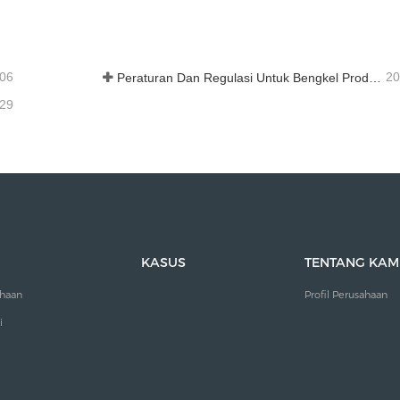
ungi sekarang
Hubungi sekarang
-06
20
Peraturan Dan Regulasi Untuk Bengkel Produksi Suku Cadang Loader ——Shandong Zhaokun Engineering Machinery Co., Ltd
-29
KASUS
TENTANG KAM
ahaan
Profil Perusahaan
i