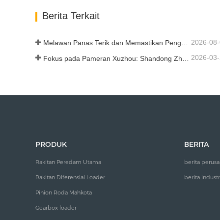
Hubungi sekarang
Hub
Berita Terkait
2026-08
Melawan Panas Terik dan Memastikan Pengiriman - Perusahaan Berhasil Menyelesaikan Tugas Pengiriman Aksesori Loader
2026-03
Fokus pada Pameran Xuzhou: Shandong Zhaokun Engineering Machinery Co., Ltd. Menginterpretasikan Kekuatan Baru Suku Cadang Loader dengan "Keunggulan Sumber"
PRODUK
BERITA
Rakitan Peredam Utama
berita perus
Rakitan Diferensial Loader
berita industr
Pinion Roda Mahkota
Gearbox loader