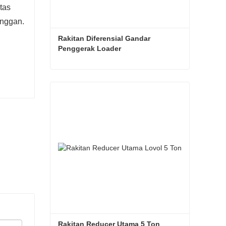
tas
anggan.
Rakitan Diferensial Gandar 
Penggerak Loader
Rakitan Diferensial Gandar Penggerak Loader
Hubungi sekarang
Rakitan Reducer Utama 5 Ton