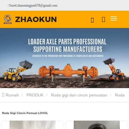
Surel:zhaomingjun678@gmail.com
Rumah
PRODUK
Roda gigi dari cincin pemuatan
Roda
Gigi Cincin Pemuat LOVOL
Roda Gigi Cincin Pemuat LOVOL