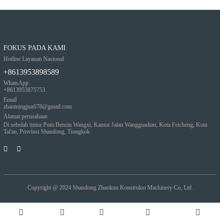
FOKUS PADA KAMI
Hotline Layanan Nasional
+8613953898589
WhatsApp
+8613953875753
Email
zhaomingjun678@gmail.com
Alamat perusahaan
Di sebelah timur Pom Bensin Wangxi, Kantor Jalan Wangguadian, Kota Feicheng, Kota
Tai'an, Provinsi Shandong, Tiongkok
Copyright @ 2024
Shandong Zhaokun Konstruksi Machinery Co, Ltd.