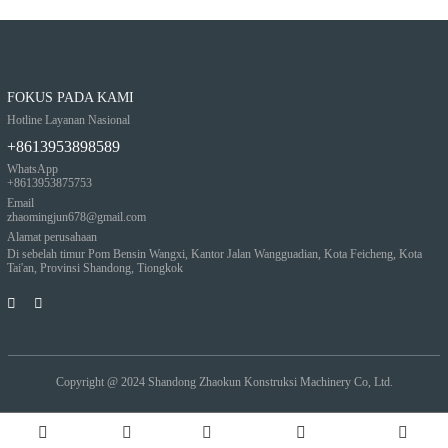
FOKUS PADA KAMI
Hotline Layanan Nasional
+8613953898589
WhatsApp
+8613953875753
Email
zhaomingjun678@gmail.com
Alamat perusahaan
Di sebelah timur Pom Bensin Wangxi, Kantor Jalan Wangguadian, Kota Feicheng, Kota
Tai'an, Provinsi Shandong, Tiongkok
Copyright @ 2024
Shandong Zhaokun Konstruksi Machinery Co, Ltd.