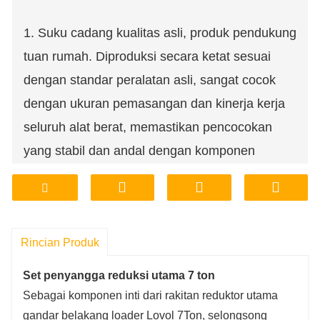
1. Suku cadang kualitas asli, produk pendukung
tuan rumah. Diproduksi secara ketat sesuai
dengan standar peralatan asli, sangat cocok
dengan ukuran pemasangan dan kinerja kerja
seluruh alat berat, memastikan pencocokan
yang stabil dan andal dengan komponen
utama.
2. Mengadopsi baja berkualitas tinggi, tahan
aus dan tahan lama, dengan kinerja anti-
Rincian Produk
kelelahan yang sangat baik, secara efektif
memperpanjang masa pakai dan mengurangi
Set penyangga reduksi utama 7 ton
frekuensi perawatan.
Sebagai komponen inti dari rakitan reduktor utama
3. Kelancaran, kebisingan rendah, keandalan
gandar belakang loader Lovol 7Ton, selongsong