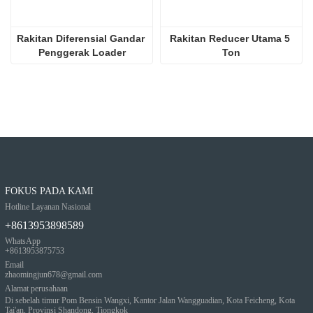
Rakitan Diferensial Gandar 
Rakitan Reducer Utama 5 
Penggerak Loader
Ton
FOKUS PADA KAMI
Hotline Layanan Nasional
+8613953898589
WhatsApp
+8613953875753
Email
zhaomingjun678@gmail.com
Alamat perusahaan
Di sebelah timur Pom Bensin Wangxi, Kantor Jalan Wangguadian, Kota Feicheng, Kota
Tai'an, Provinsi Shandong, Tiongkok