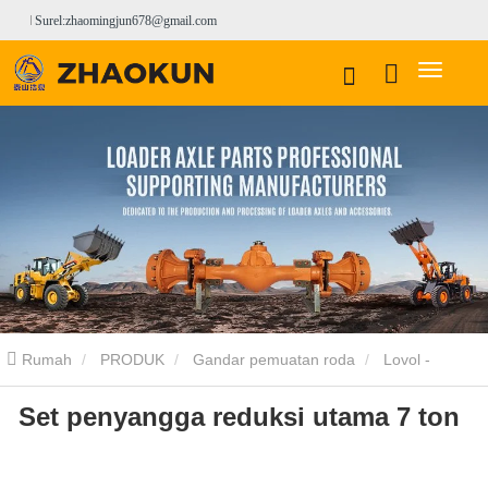
Surel:zhaomingjun678@gmail.com
Rumah
PRODUK
Gandar pemuatan roda
Lovol -
Set penyangga reduksi utama 7 ton
sheeled Axle
Set penyangga reduksi utama 7 ton