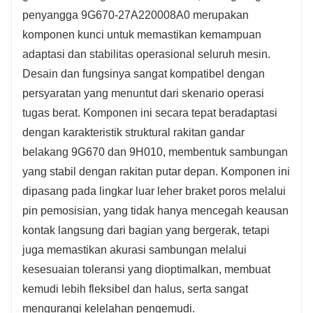
penyangga 9G670-27A220008A0 merupakan
tinggi. Pengoperasian yang stabil dalam kondisi
komponen kunci untuk memastikan kemampuan
kerja yang kompleks, dengan ketahanan
adaptasi dan stabilitas operasional seluruh mesin.
guncangan yang kuat dan kinerja stabil jangka
Desain dan fungsinya sangat kompatibel dengan
panjang.
persyaratan yang menuntut dari skenario operasi
4. Pabrik sendiri dan bengkel produksi
tugas berat. Komponen ini secara tepat beradaptasi
dengan karakteristik struktural rakitan gandar
profesional, mendukung kustomisasi
belakang 9G670 dan 9H010, membentuk sambungan
pemrosesan untuk memenuhi kebutuhan
yang stabil dengan rakitan putar depan. Komponen ini
pelanggan yang berbeda dan kondisi kerja
dipasang pada lingkar luar leher braket poros melalui
khusus.
pin pemosisian, yang tidak hanya mencegah keausan
5. Harga terjangkau, jaminan kualitas handal.
kontak langsung dari bagian yang bergerak, tetapi
Penjualan langsung dari pabrik, hemat biaya,
juga memastikan akurasi sambungan melalui
kesesuaian toleransi yang dioptimalkan, membuat
dengan pemeriksaan kualitas yang ketat
kemudi lebih fleksibel dan halus, serta sangat
sebelum pengiriman.
mengurangi kelelahan pengemudi.