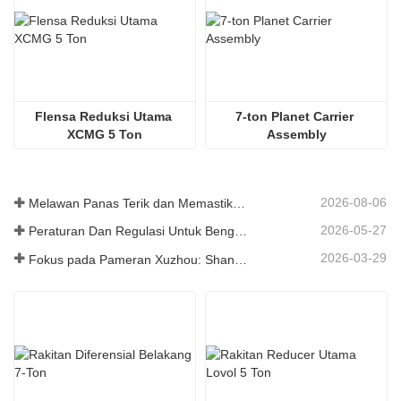
Flensa Reduksi Utama 
7-ton Planet Carrier 
XCMG 5 Ton
Assembly
2026-08-06
Melawan Panas Terik dan Memastikan Pengiriman - Perusahaan Berhasil Menyelesaikan Tugas Pengiriman Aksesori Loader
2026-05-27
Peraturan Dan Regulasi Untuk Bengkel Produksi Suku Cadang Loader ——Shandong Zhaokun Engineering Machinery Co., Ltd
2026-03-29
Fokus pada Pameran Xuzhou: Shandong Zhaokun Engineering Machinery Co., Ltd. Menginterpretasikan Kekuatan Baru Suku Cadang Loader dengan "Keunggulan Sumber"