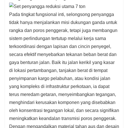
6. Kapasitas penyimpanan pabrik yang
memadai, sistem pengiriman dan transportasi
Pada tingkat fungsional inti, selongsong penyangga
profesional, nyaman dan cepat, memastikan
tidak hanya menjalankan misi dukungan ganda untuk
pasokan tepat waktu dan dukungan purna jual
rangka dan poros penggerak, tetapi juga membangun
sistem perlindungan tertutup melalui kerja sama
yang efisien.
terkoordinasi dengan lapisan dan cincin penyegel,
secara efektif menyebarkan tekanan beban berat dan
gaya benturan jalan. Baik itu jalan kerikil yang kasar
di lokasi pertambangan, tanjakan berat di tempat
penyimpanan kargo pelabuhan, atau kondisi jalan
yang kompleks di infrastruktur perkotaan, ia dapat
terus meredam getaran, menyeimbangkan tegangan,
menghindari kerusakan komponen yang disebabkan
oleh konsentrasi tegangan lokal, dan secara signifikan
meningkatkan keandalan transmisi poros penggerak.
Dengan mengandalkan material tahan aus dan desain