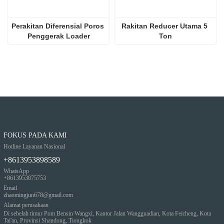
Perakitan Diferensial Poros 
Rakitan Reducer Utama 5 
Penggerak Loader
Ton
FOKUS PADA KAMI
Hotline Layanan Nasional
+8613953898589
WhatsApp
+8613953875753
Email
zhaomingjun678@gmail.com
Alamat perusahaan
Di sebelah timur Pom Bensin Wangxi, Kantor Jalan Wangguadian, Kota Feicheng, Kota
Tai'an, Provinsi Shandong, Tiongkok