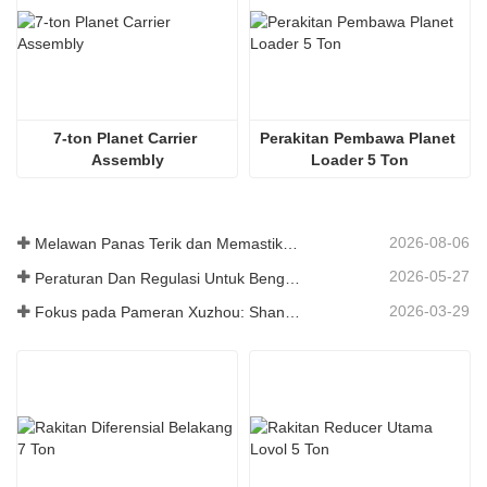
7-ton Planet Carrier 
Perakitan Pembawa Planet 
Assembly
Loader 5 Ton
2026-08-06
Melawan Panas Terik dan Memastikan Pengiriman - Perusahaan Berhasil Menyelesaikan Tugas Pengiriman Aksesori Loader
2026-05-27
Peraturan Dan Regulasi Untuk Bengkel Produksi Suku Cadang Loader ——Shandong Zhaokun Engineering Machinery Co., Ltd
2026-03-29
Fokus pada Pameran Xuzhou: Shandong Zhaokun Engineering Machinery Co., Ltd. Menginterpretasikan Kekuatan Baru Suku Cadang Loader dengan "Keunggulan Sumber"