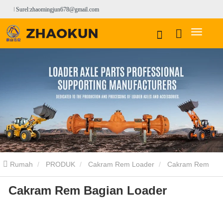
Surel:zhaomingjun678@gmail.com
Rumah
PRODUK
Cakram Rem Loader
Cakram Rem
Cakram Rem Bagian Loader
Loader SDLG
Cakram Rem Bagian Loader