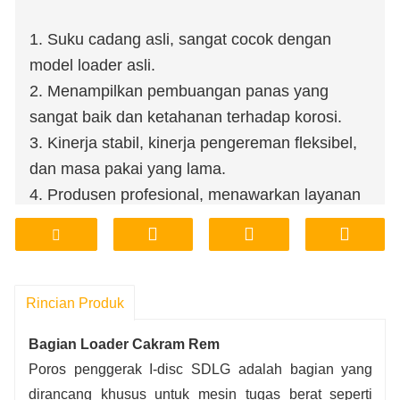
1. Suku cadang asli, sangat cocok dengan
model loader asli.
2. Menampilkan pembuangan panas yang
sangat baik dan ketahanan terhadap korosi.
3. Kinerja stabil, kinerja pengereman fleksibel,
dan masa pakai yang lama.
4. Produsen profesional, menawarkan layanan
penyesuaian.
5. Harga kompetitif dengan pemeriksaan
kualitas yang ketat.
6. Persediaan cukup, pengiriman cepat, dan
Rincian Produk
pengiriman ke seluruh dunia.
Bagian Loader Cakram Rem
Poros penggerak I-disc SDLG adalah bagian yang
dirancang khusus untuk mesin tugas berat seperti