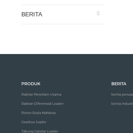
BERITA
PRODUK
BERITA
Rakitan Peredam Utama
berita perus
Rakitan Diferensial Loader
berita industr
Pinion Roda Mahkota
Gearbox loader
Tabung Gandar Loader