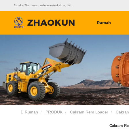
Sshake Zhaokun mesin konstruksi co., Ltd.
Rumah
Rumah
PRODUK
Cakram Rem Loader
Cakra
Cakram R