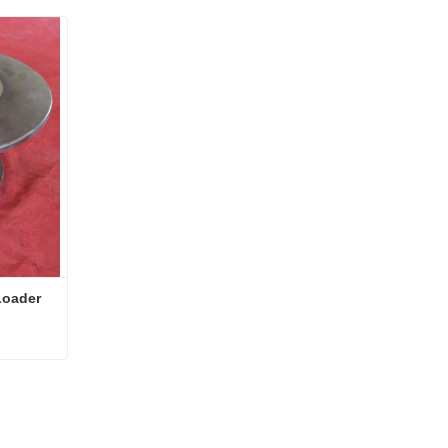
Loader
 Loader