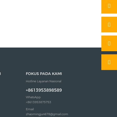
I
FOKUS PADA KAMI
Hotline Layanan Nasional
+8613953898589
WhatsApp
+8613953875753
Email
zhaomingjun678@gmail.com