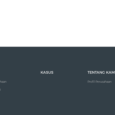
KASUS
TENTANG KAM
ahaan
Profil Perusahaan
i