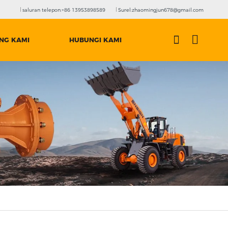
saluran telepon:+86 13953898589
Surel:zhaomingjun678@gmail.com
NG KAMI
HUBUNGI KAMI