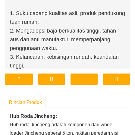
1. Suku cadang kualitas asli, produk pendukung
tuan rumah.
2. Mengadopsi baja berkualitas tinggi, tahan
aus dan anti-manufaktur, memperpanjang
penggunaan waktu.
3. Kelancaran, kebisingan rendah, keandalan
tinggi.
4. Toko pabrik, mendukung kustomisasi
pemrosesan.
5. Harga terjangkau, jaminan kualitas.
6. Penyimpanan pabrik, pengiriman,
Rincian Produk
transportasi, nyaman dan cepat.
Hub Roda Jincheng:
Hub roda Jincheng adalah komponen dari wheel
loader Jincheng seberat 5 ton, rakitan peredam sisi