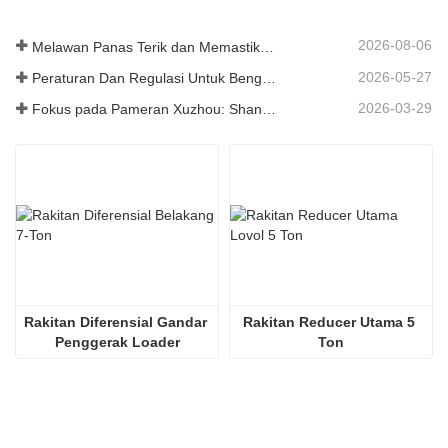
2026-08-06
Melawan Panas Terik dan Memastikan Pengiriman - Perusahaan Berhasil Menyelesaikan Tugas Pengiriman Aksesori Loader
2026-05-27
Peraturan Dan Regulasi Untuk Bengkel Produksi Suku Cadang Loader ——Shandong Zhaokun Engineering Machinery Co., Ltd
2026-03-29
Fokus pada Pameran Xuzhou: Shandong Zhaokun Engineering Machinery Co., Ltd. Menginterpretasikan Kekuatan Baru Suku Cadang Loader dengan "Keunggulan Sumber"
Rakitan Diferensial Gandar 
Rakitan Reducer Utama 5 
Penggerak Loader
Ton