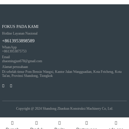
FOKUS PADA KAMI
Hotline Layanan Nasional
+8613953898589
WhatsApp
+8613953875753
Email
zhaomingjun678@gmail.com
Alamat perusahaan
Di sebelah timur Pom Bensin Wangxi, Kantor Jalan Wangguadian, Kota Feicheng, Kota
Tai'an, Provinsi Shandong, Tiongkok
Copyright @ 2024
Shandong Zhaokun Konstruksi Machinery Co, Ltd.