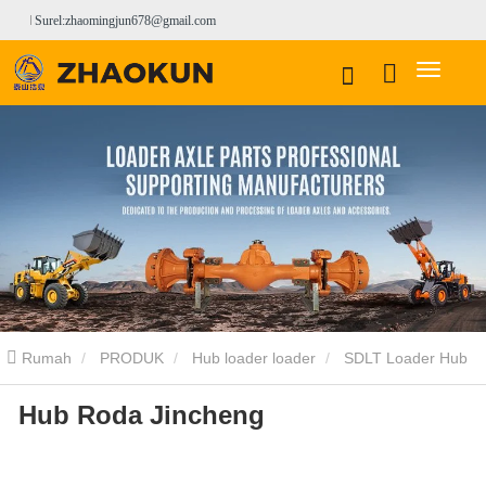
Surel:zhaomingjun678@gmail.com
Rumah
PRODUK
Hub loader loader
SDLT Loader Hub
Hub Roda Jincheng
HUB RODA JINCHENG