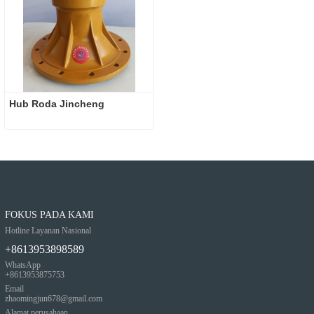
Hub Roda Jincheng
FOKUS PADA KAMI
Hotline Layanan Nasional
+8613953898589
WhatsApp
+8613953875753
Email
zhaomingjun678@gmail.com
Alamat perusahaan