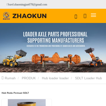
Surel:zhaomingjun678@gmail.com
Rumah
PRODUK
Hub loader loader
SDLT Loader Hub
Hub Roda Pemuat SDLT