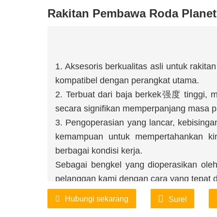
Rakitan Pembawa Roda Planet
1. Aksesoris berkualitas asli untuk raki
kompatibel dengan perangkat utama.
2. Terbuat dari baja berkek强度 tinggi, 
secara signifikan memperpanjang masa p
3. Pengoperasian yang lancar, kebisingan 
kemampuan untuk mempertahankan kine
berbagai kondisi kerja.
Sebagai bengkel yang dioperasikan oleh
pelanggan kami dengan cara yang tepat da
5. Harga kompetitif, tanpa mengorbankan
Hubungi sekarang
Surel
produk terjamin.