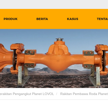
PRODUK
BERITA
KASUS
TENTA
erakitan Pengangkut Planet LOVOL
Rakitan Pembawa Roda Planet