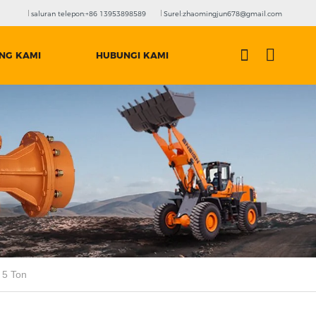
saluran telepon:+86 13953898589
Surel:zhaomingjun678@gmail.com
NG KAMI
HUBUNGI KAMI
 5 Ton