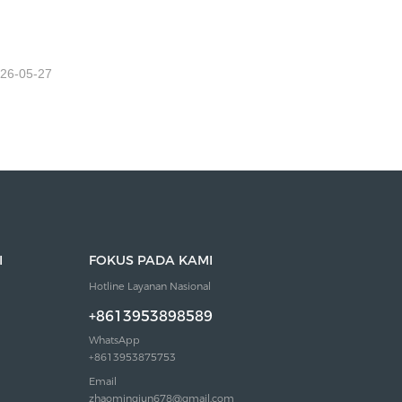
26-05-27
I
FOKUS PADA KAMI
Hotline Layanan Nasional
+8613953898589
WhatsApp
+8613953875753
Email
zhaomingjun678@gmail.com