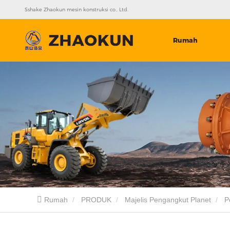
Sshake Zhaokun mesin konstruksi co., Ltd.
Rumah
Rumah
PRODUK
Majelis Pengangkut Planet
P