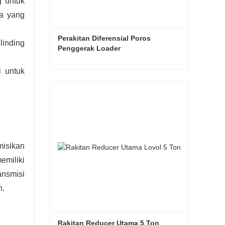
g untuk
ka yang
Perakitan Diferensial Poros 
linding
Penggerak Loader
i untuk
Perakitan Diferensial Poros Penggerak Loader
Hubungi sekarang
misikan
emiliki
ansmisi
n.
Rakitan Reducer Utama 5 Ton