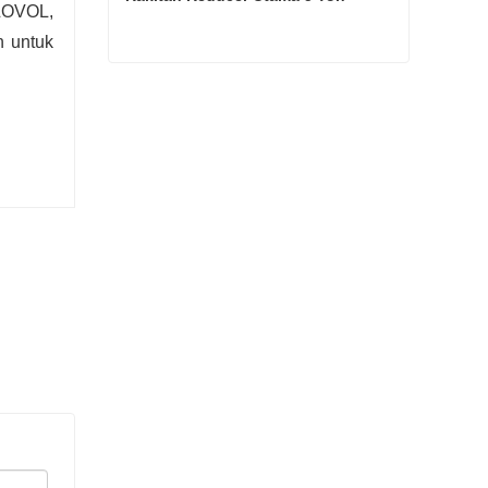
 LOVOL,
 untuk
Rakitan Reducer Utama 5 Ton
Hubungi sekarang