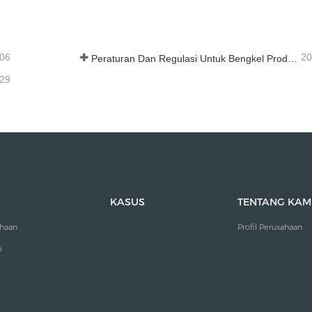
ungi sekarang
Hubungi sekarang
-06
20
Peraturan Dan Regulasi Untuk Bengkel Produksi Suku Cadang Loader ——Shandong Zhaokun Engineering Machinery Co., Ltd
-29
KASUS
TENTANG KAM
ahaan
Profil Perusahaan
i