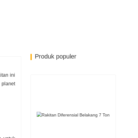
stem logistik yang efisien, transportasi yang
Produk populer
tan ini
 planet