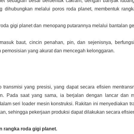
net sebagian besar berbentuk cakram, dengan banyak luban
g dihubungkan melalui poros roda planet, membentuk rang
da gigi planet dan menopang putarannya melalui bantalan ge
suk baut, cincin penahan, pin, dan sejenisnya, berfungs
n pemosisian yang akurat dan mencegah kelonggaran.
 transmisi yang presisi, yang dapat secara efisien mentrans
tan. Pada saat yang sama, ia berjalan dengan lancar dan m
lam seri loader mesin konstruksi. Rakitan ini menyediakan tr
an, sehingga pekerjaan produksi dapat dilakukan secara efisie
 rangka roda gigi planet.