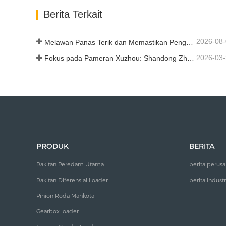
Hubungi sekarang
Hub
Berita Terkait
2026-08
Melawan Panas Terik dan Memastikan Pengiriman - Perusahaan Berhasil Menyelesaikan Tugas Pengiriman Aksesori Loader
2026-03
Fokus pada Pameran Xuzhou: Shandong Zhaokun Engineering Machinery Co., Ltd. Menginterpretasikan Kekuatan Baru Suku Cadang Loader dengan "Keunggulan Sumber"
PRODUK
BERITA
Rakitan Peredam Utama
berita perus
Rakitan Diferensial Loader
berita industr
Pinion Roda Mahkota
Gearbox loader