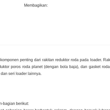
6. Persediaan pabrik yang memadai dan si
Membagikan:
nyaman dan cepat.
mponen penting dari rakitan reduktor roda pada loader. Raki
eduktor poros roda planet (dengan bola baja), dan gasket roda
an seri loader lainnya.
-bagian berikut: