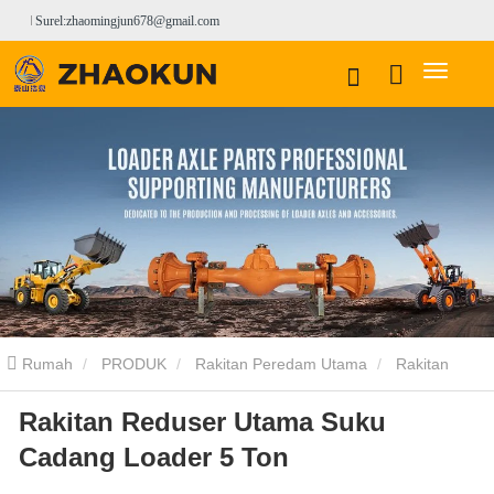
Surel:zhaomingjun678@gmail.com
Rumah
PRODUK
Rakitan Peredam Utama
Rakitan
Rakitan Reduser Utama Suku
Peredam Utama SDLT
Rakitan Reduser Utama Suku Cadang
Cadang Loader 5 Ton
Loader 5 Ton