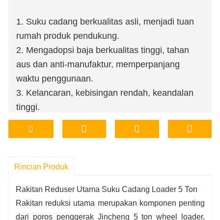
1. Suku cadang berkualitas asli, menjadi tuan
rumah produk pendukung.
2. Mengadopsi baja berkualitas tinggi, tahan
aus dan anti-manufaktur, memperpanjang
waktu penggunaan.
3. Kelancaran, kebisingan rendah, keandalan
tinggi.
4. Toko pabrik, mendukung pemrosesan
kustomisasi.
5. Harga terjangkau, jaminan kualitas.
6. Penyimpanan pabrik, pengiriman,
Rincian Produk
transportasi, nyaman dan cepat.
Rakitan Reduser Utama Suku Cadang Loader 5 Ton
Rakitan reduksi utama merupakan komponen penting
dari poros penggerak Jincheng 5 ton wheel loader,