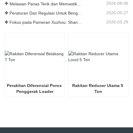
2026-08-06
Melawan Panas Terik dan Memastikan Pengiriman - Perusahaan Berhasil Menyelesaikan Tugas Pengiriman Aksesori Loader
2026-05-27
Peraturan Dan Regulasi Untuk Bengkel Produksi Suku Cadang Loader ——Shandong Zhaokun Engineering Machinery Co., Ltd
2026-03-29
Fokus pada Pameran Xuzhou: Shandong Zhaokun Engineering Machinery Co., Ltd. Menginterpretasikan Kekuatan Baru Suku Cadang Loader dengan "Keunggulan Sumber"
Perakitan Diferensial Poros 
Rakitan Reducer Utama 5 
Penggerak Loader
Ton