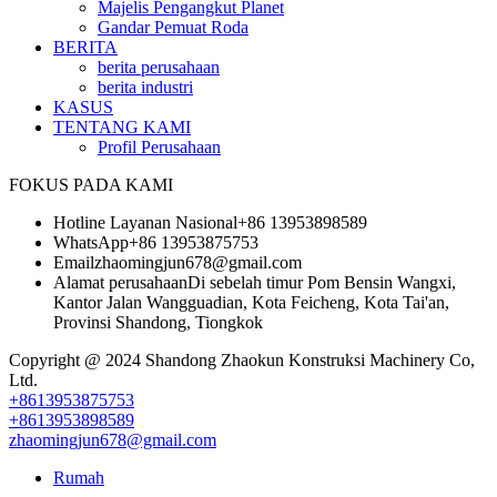
Majelis Pengangkut Planet
Gandar Pemuat Roda
BERITA
berita perusahaan
berita industri
KASUS
TENTANG KAMI
Profil Perusahaan
FOKUS PADA KAMI
Hotline Layanan Nasional
+86 13953898589
WhatsApp
+86 13953875753
Email
zhaomingjun678@gmail.com
Alamat perusahaan
Di sebelah timur Pom Bensin Wangxi,
Kantor Jalan Wangguadian, Kota Feicheng, Kota Tai'an,
Provinsi Shandong, Tiongkok
Copyright @ 2024
Shandong Zhaokun Konstruksi Machinery Co,
Ltd.
+8613953875753
+8613953898589
zhaomingjun678@gmail.com
Rumah