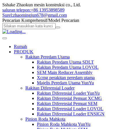
Sshake Zhaokun mesin konstruksi co., Ltd.
saluran telepon:+86 13953898589
Surel:zhaomingjun678@gmail.com
Pencarian Komprehensif/
Model Pencarian
Rumah
PRODUK
Rakitan Peredam Utama
Rakitan Peredam Utama SDLT
Rakitan Peredam Utama LOVOL
SEM Main Reducer Assembly
Xcmg perakitan peredam utama
Majelis Peredam Utama YunYu
Rakitan Diferensial Loader
Rakitan Diferensial Loader YunYu
Rakitan Diferensial Pemuat XCMG
Rakitan Diferensial Pemuat SEM
Rakitan Diferensial Loader LOVOL
Rakitan Diferensial Loader ENSIGN
Pinion Roda Mahkota
Pinion Roda Mahkota YunYu