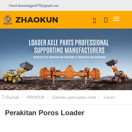
Surel:zhaomingjun678@gmail.com
Rumah
PRODUK
Gandar pemuatan roda
Lovol -
Perakitan Poros Loader
sheeled Axle
Perakitan Poros Loader