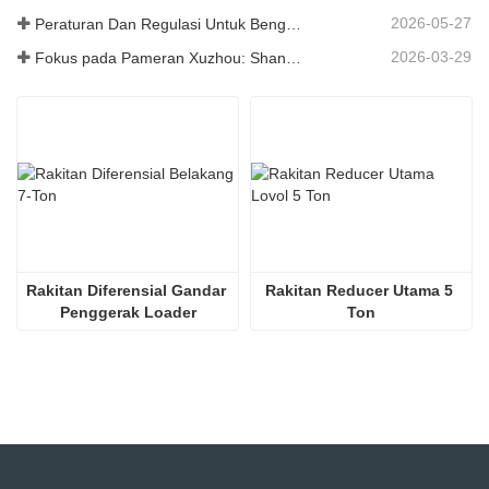
2026-05-27
Peraturan Dan Regulasi Untuk Bengkel Produksi Suku Cadang Loader ——Shandong Zhaokun Engineering Machinery Co., Ltd
2026-03-29
Fokus pada Pameran Xuzhou: Shandong Zhaokun Engineering Machinery Co., Ltd. Menginterpretasikan Kekuatan Baru Suku Cadang Loader dengan "Keunggulan Sumber"
Rakitan Diferensial Gandar 
Rakitan Reducer Utama 5 
Penggerak Loader
Ton