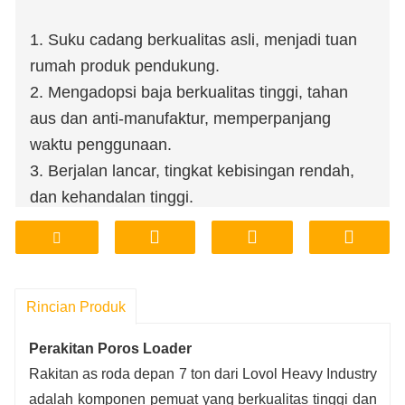
1. Suku cadang berkualitas asli, menjadi tuan
rumah produk pendukung.
2. Mengadopsi baja berkualitas tinggi, tahan
aus dan anti-manufaktur, memperpanjang
waktu penggunaan.
3. Berjalan lancar, tingkat kebisingan rendah,
dan kehandalan tinggi.
4. Toko pabrik, mendukung kustomisasi
pemrosesan.
5. Harga terjangkau, jaminan kualitas.
6. Penyimpanan pabrik, pengiriman,
Rincian Produk
transportasi, nyaman dan cepat.
Perakitan Poros Loader
Rakitan as roda depan 7 ton dari Lovol Heavy Industry
adalah komponen pemuat yang berkualitas tinggi dan