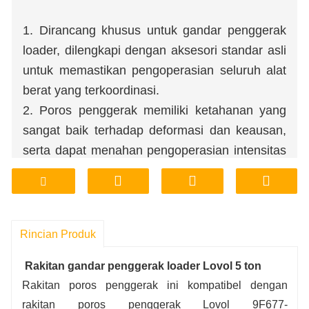
1. Dirancang khusus untuk gandar penggerak
loader, dilengkapi dengan aksesori standar asli
untuk memastikan pengoperasian seluruh alat
berat yang terkoordinasi.
2. Poros penggerak memiliki ketahanan yang
sangat baik terhadap deformasi dan keausan,
serta dapat menahan pengoperasian intensitas
tinggi, sehingga memperpanjang masa
pakainya secara signifikan.
3. Optimalkan desain struktural agar operasinya
stabil dan menghasilkan suara yang rendah,
Rincian Produk
sehingga tetap memiliki tingkat keandalan yang
Rakitan gandar penggerak loader Lovol 5 ton
tinggi bahkan dalam kondisi beban yang tinggi,
Rakitan poros penggerak ini kompatibel dengan
serta mengurangi risiko terjadinya gangguan
rakitan poros penggerak Lovol 9F677-