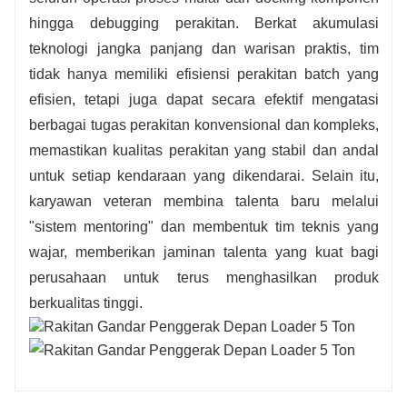
hingga debugging perakitan. Berkat akumulasi
teknologi jangka panjang dan warisan praktis, tim
tidak hanya memiliki efisiensi perakitan batch yang
efisien, tetapi juga dapat secara efektif mengatasi
berbagai tugas perakitan konvensional dan kompleks,
memastikan kualitas perakitan yang stabil dan andal
untuk setiap kendaraan yang dikendarai. Selain itu,
karyawan veteran membina talenta baru melalui
"sistem mentoring" dan membentuk tim teknis yang
wajar, memberikan jaminan talenta yang kuat bagi
perusahaan untuk terus menghasilkan produk
berkualitas tinggi.