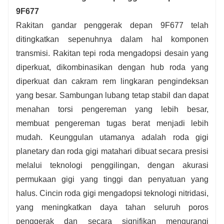
9F677
Rakitan gandar penggerak depan 9F677 telah
ditingkatkan sepenuhnya dalam hal komponen
transmisi. Rakitan tepi roda mengadopsi desain yang
diperkuat, dikombinasikan dengan hub roda yang
diperkuat dan cakram rem lingkaran pengindeksan
yang besar. Sambungan lubang tetap stabil dan dapat
menahan torsi pengereman yang lebih besar,
membuat pengereman tugas berat menjadi lebih
mudah. Keunggulan utamanya adalah roda gigi
planetary dan roda gigi matahari dibuat secara presisi
melalui teknologi penggilingan, dengan akurasi
permukaan gigi yang tinggi dan penyatuan yang
halus. Cincin roda gigi mengadopsi teknologi nitridasi,
yang meningkatkan daya tahan seluruh poros
penggerak dan secara signifikan mengurangi