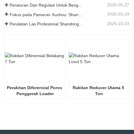
2026-05-27
Peraturan Dan Regulasi Untuk Bengkel Produksi Suku Cadang Loader ——Shandong Zhaokun Engineering Machinery Co., Ltd
2026-03-29
Fokus pada Pameran Xuzhou: Shandong Zhaokun Engineering Machinery Co., Ltd. Menginterpretasikan Kekuatan Baru Suku Cadang Loader dengan "Keunggulan Sumber"
2025-10-23
Peralatan Las Profesional Shandong Zhaokun Engineering Machinery Co., Ltd. Telah Memungkinkan Produknya Mencapai Tingkat Terkemuka Di Industri
Perakitan Diferensial Poros 
Rakitan Reducer Utama 5 
Penggerak Loader
Ton