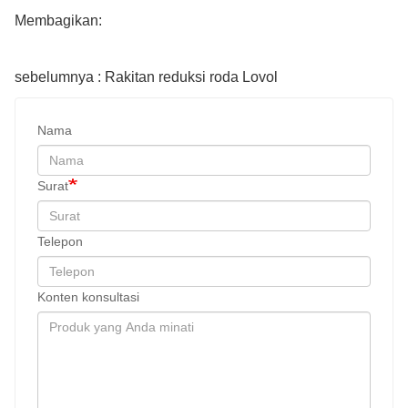
Membagikan:
sebelumnya : Rakitan reduksi roda Lovol
Nama
Surat
Telepon
Konten konsultasi