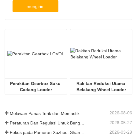
mengirim
Perakitan Gearbox Suku 
Rakitan Reduksi Utama 
Cadang Loader
Belakang Wheel Loader
2026-08-06
Melawan Panas Terik dan Memastikan Pengiriman - Perusahaan Berhasil Menyelesaikan Tugas Pengiriman Aksesori Loader
2026-05-27
Peraturan Dan Regulasi Untuk Bengkel Produksi Suku Cadang Loader ——Shandong Zhaokun Engineering Machinery Co., Ltd
2026-03-29
Fokus pada Pameran Xuzhou: Shandong Zhaokun Engineering Machinery Co., Ltd. Menginterpretasikan Kekuatan Baru Suku Cadang Loader dengan "Keunggulan Sumber"