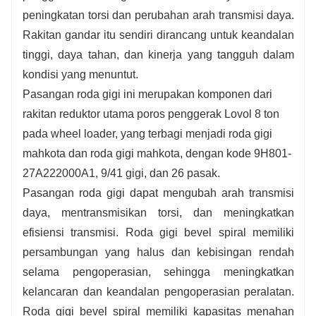
menawarkan layanan pemrosesan khusus yang
peningkatan torsi dan perubahan arah transmisi daya.
dipersonalisasi sesuai dengan persyaratan
Rakitan gandar itu sendiri dirancang untuk keandalan
kondisi kerja.
tinggi, daya tahan, dan kinerja yang tangguh dalam
5. Harga yang efektif dengan kontrol kualitas
kondisi yang menuntut.
sesuai dengan standar inspeksi pabrik asli,
Pasangan roda gigi ini merupakan komponen dari
menjamin kualitas tanpa kekhawatiran.
rakitan reduktor utama poros penggerak Lovol 8 ton
6. Persediaan yang cukup di gudang milik
pada wheel loader, yang terbagi menjadi roda gigi
sendiri, dengan distribusi jalur logistik nasional
mahkota dan roda gigi mahkota, dengan kode 9H801-
untuk pengiriman cepat dan waktu kedatangan
27A222000A1, 9/41 gigi, dan 26 pasak.
yang stabil.
Pasangan roda gigi dapat mengubah arah transmisi
daya, mentransmisikan torsi, dan meningkatkan
efisiensi transmisi. Roda gigi bevel spiral memiliki
persambungan yang halus dan kebisingan rendah
selama pengoperasian, sehingga meningkatkan
kelancaran dan keandalan pengoperasian peralatan.
Roda gigi bevel spiral memiliki kapasitas menahan