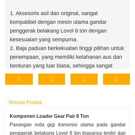
1. Aksesoris asli dan original, sangat
kompatibel dengan mesin utama gandar
penggerak belakang Lovol 8 ton dengan
kesesuaian yang sempurna.
2. Baja paduan berkekuatan tinggi pilihan untuk
penempaan, yang memiliki ketahanan aus dan
benturan yang luar biasa, sehingga sangat
memperpanjang masa pakai komponen.
3. Permukaan gigi yang saling bertautan dan
dikerjakan dengan presisi memastikan
pengoperasian yang lancar tanpa suara
Rincian Produk
abnormal, memberikan jaminan ganda untuk
Komponen Loader Gear Pair 8 Ton
stabilitas dan keandalan transmisi.
Pasangan roda gigi transmisi utama pada gandar
4. Penjualan langsung dari pabrik sumber,
penggerak belakang Lovol 8 ton biasanya terdiri dari