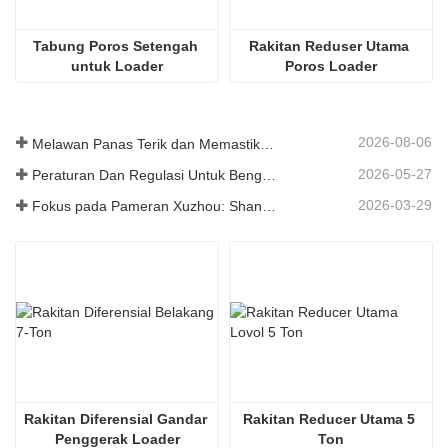
Tabung Poros Setengah 
Rakitan Reduser Utama 
untuk Loader
Poros Loader
2026-08-06
Melawan Panas Terik dan Memastikan Pengiriman - Perusahaan Berhasil Menyelesaikan Tugas Pengiriman Aksesori Loader
2026-05-27
Peraturan Dan Regulasi Untuk Bengkel Produksi Suku Cadang Loader ——Shandong Zhaokun Engineering Machinery Co., Ltd
2026-03-29
Fokus pada Pameran Xuzhou: Shandong Zhaokun Engineering Machinery Co., Ltd. Menginterpretasikan Kekuatan Baru Suku Cadang Loader dengan "Keunggulan Sumber"
Rakitan Diferensial Gandar 
Rakitan Reducer Utama 5 
Penggerak Loader
Ton