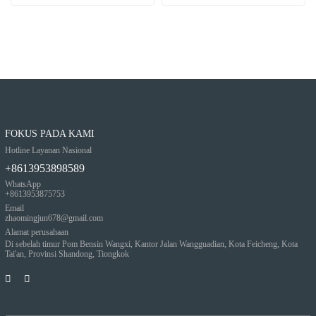
FOKUS PADA KAMI
Hotline Layanan Nasional
+8613953898589
WhatsApp
+8613953875753
Email
zhaomingjun678@gmail.com
Alamat perusahaan
Di sebelah timur Pom Bensin Wangxi, Kantor Jalan Wangguadian, Kota Feicheng, Kota
Tai'an, Provinsi Shandong, Tiongkok