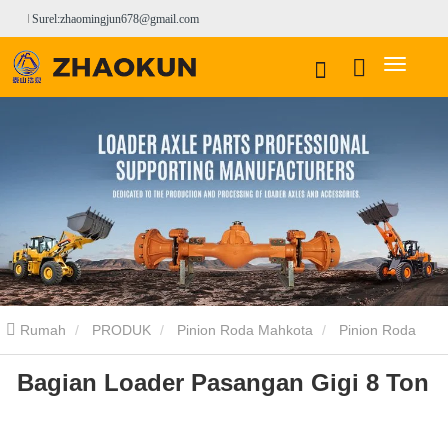
Surel:zhaomingjun678@gmail.com
Rumah
PRODUK
Pinion Roda Mahkota
Pinion Roda
Bagian Loader Pasangan Gigi 8 Ton
Mahkota LOVOL
Bagian Loader Pasangan Gigi 8 Ton