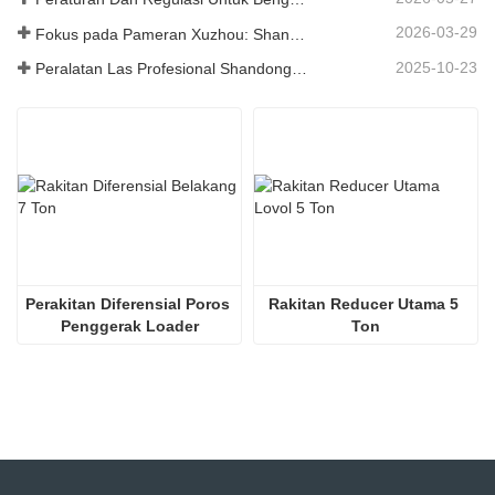
2026-03-29
Fokus pada Pameran Xuzhou: Shandong Zhaokun Engineering Machinery Co., Ltd. Menginterpretasikan Kekuatan Baru Suku Cadang Loader dengan "Keunggulan Sumber"
2025-10-23
Peralatan Las Profesional Shandong Zhaokun Engineering Machinery Co., Ltd. Telah Memungkinkan Produknya Mencapai Tingkat Terkemuka Di Industri
Perakitan Diferensial Poros 
Rakitan Reducer Utama 5 
Penggerak Loader
Ton