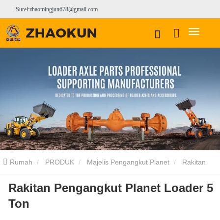
Surel:zhaomingjun678@gmail.com
Rumah
PRODUK
Majelis Pengangkut Planet
Rakitan
Rakitan Pengangkut Planet Loader 5
Pengangkut Planet ENSIGN
Rakitan Pengangkut Planet Loader 5
Ton
Ton