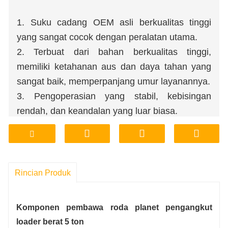
1. Suku cadang OEM asli berkualitas tinggi
yang sangat cocok dengan peralatan utama.
2. Terbuat dari bahan berkualitas tinggi,
memiliki ketahanan aus dan daya tahan yang
sangat baik, memperpanjang umur layanannya.
3. Pengoperasian yang stabil, kebisingan
rendah, dan keandalan yang luar biasa.
4. Pabrik menyediakan pasokan langsung dan
dapat menyesuaikan pemrosesan.
5. Harga kompetitif dan jaminan kualitas yang
dapat diandalkan.
Rincian Produk
6. Tersedia, pengiriman cepat, logistik efisien.
Komponen pembawa roda planet pengangkut
loader berat 5 ton