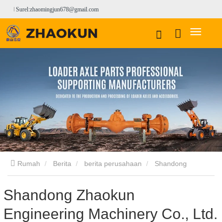
Surel:zhaomingjun678@gmail.com
Rumah
Berita
berita perusahaan
Shandong
Zhaokun Engineering Machinery Co., Ltd. telah menghasilkan
Shandong Zhaokun
Engineering Machinery Co., Ltd.
dan menyelesaikan pesanan untuk poros penggerak