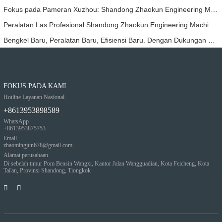
Fokus pada Pameran Xuzhou: Shandong Zhaokun Engineering Machinery Co., Ltd. Menginterpretasikan Kekuatan Baru Suku Cadang Loader dengan "Keunggulan Sumber"
Peralatan Las Profesional Shandong Zhaokun Engineering Machinery Co., Ltd. Telah Memungkinkan Produknya Mencapai Tingkat Terkemuka Di Industri
Bengkel Baru, Peralatan Baru, Efisiensi Baru. Dengan Dukungan Kepemimpinan, Proyek Zhaokun Telah Mengambil Langkah Baru Forrdwa
FOKUS PADA KAMI
Hotline Layanan Nasional
+8613953898589
WhatsApp
+8613953875753
Email
zhaomingjun678@gmail.com
Alamat perusahaan
Di sebelah timur Pom Bensin Wangxi, Kantor Jalan Wangguadian, Kota Feicheng, Kota
Tai'an, Provinsi Shandong, Tiongkok