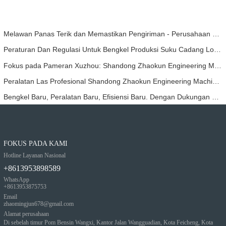
Melawan Panas Terik dan Memastikan Pengiriman - Perusahaan Berhasil Menyelesaikan Tugas Pengiriman Aksesori Loader
Peraturan Dan Regulasi Untuk Bengkel Produksi Suku Cadang Loader ——Shandong Zhaokun Engineering Machinery Co., Ltd
Fokus pada Pameran Xuzhou: Shandong Zhaokun Engineering Machinery Co., Ltd. Menginterpretasikan Kekuatan Baru Suku Cadang Loader dengan "Keunggulan Sumber"
Peralatan Las Profesional Shandong Zhaokun Engineering Machinery Co., Ltd. Telah Memungkinkan Produknya Mencapai Tingkat Terkemuka Di Industri
Bengkel Baru, Peralatan Baru, Efisiensi Baru. Dengan Dukungan Kepemimpinan, Proyek Zhaokun Telah Mengambil Langkah Baru Forrdwa
FOKUS PADA KAMI
Hotline Layanan Nasional
+8613953898589
WhatsApp
+8613953875753
Email
zhaomingjun678@gmail.com
Alamat perusahaan
Di sebelah timur Pom Bensin Wangxi, Kantor Jalan Wangguadian, Kota Feicheng, Kota