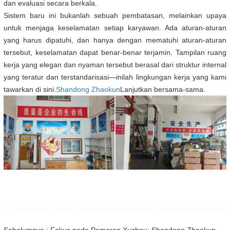
dan evaluasi secara berkala.
Sistem baru ini bukanlah sebuah pembatasan, melainkan upaya
untuk menjaga keselamatan setiap karyawan. Ada aturan-aturan
yang harus dipatuhi, dan hanya dengan mematuhi aturan-aturan
tersebut, keselamatan dapat benar-benar terjamin. Tampilan ruang
kerja yang elegan dan nyaman tersebut berasal dari struktur internal
yang teratur dan terstandarisasi—inilah lingkungan kerja yang kami
tawarkan di sini.
Shandong Zhaokun
Lanjutkan bersama-sama.
Sebelumnya : Fokus pada Pameran Xuzhou: Shandong Zhaokun Engineering Machinery Co., Ltd. Menginterpretasikan Kekuatan Baru Suku Cadang Loader dengan "Keunggulan Sumber"