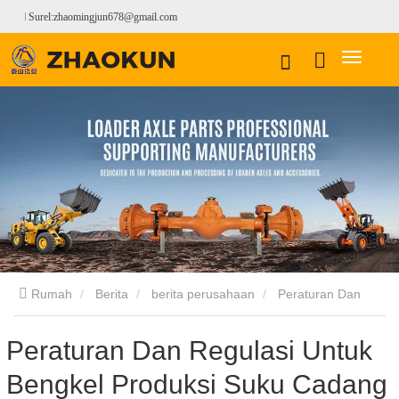
Surel:zhaomingjun678@gmail.com
Rumah
Berita
berita perusahaan
Peraturan Dan
Regulasi Untuk Bengkel Produksi Suku Cadang Loader ——
Peraturan Dan Regulasi Untuk
Bengkel Produksi Suku Cadang
Shandong Zhaokun Engineering Machinery Co., Ltd