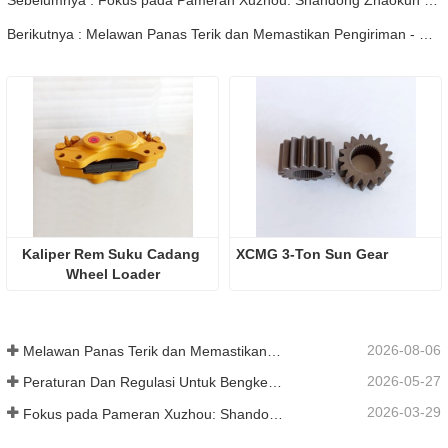
Berikutnya : Melawan Panas Terik dan Memastikan Pengiriman - Perusahaan Berhasil Menyelesaikan Tugas Pengiriman Aksesori Loader
Kaliper Rem Suku Cadang 
XCMG 3-Ton Sun Gear
Wheel Loader
2026-08-06
Melawan Panas Terik dan Memastikan Pengiriman - Perusahaan Berhasil Menyelesaikan Tugas Pengiriman Aksesori Loader
2026-05-27
Peraturan Dan Regulasi Untuk Bengkel Produksi Suku Cadang Loader ——Shandong Zhaokun Engineering Machinery Co., Ltd
2026-03-29
Fokus pada Pameran Xuzhou: Shandong Zhaokun Engineering Machinery Co., Ltd. Menginterpretasikan Kekuatan Baru Suku Cadang Loader dengan "Keunggulan Sumber"