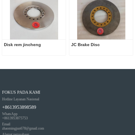
Disk rem jincheng
JC Brake Disc
FOKUS PADA KAMI
Hotline Layanan Nasional
+8613953898589
WhatsApp
+8613953875753
Email
zhaomingjun678@gmail.com
Alamat perusahaan