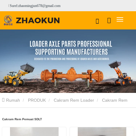
Surel:zhaomingjun678@gmail.com
Rumah
PRODUK
Cakram Rem Loader
Cakram Rem
Loader SDLT
Cakram Rem Pemuat SDLT